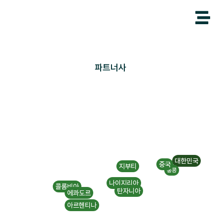

파트너사
대한민국
중국
지부티
홍콩
나이지리아
콜롬비아
탄자니아
에콰도르
아르헨티나